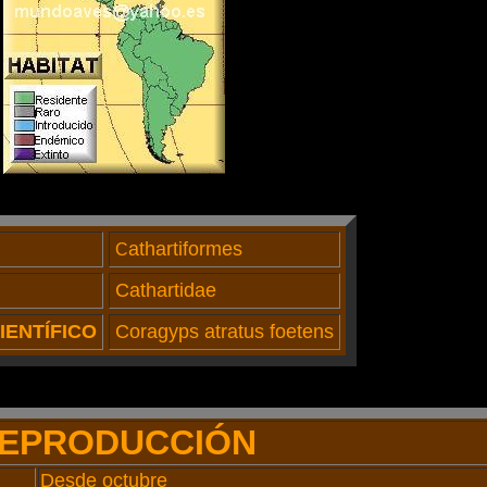
athartiformes
C
Cathartidae
IENTÍFICO
Coragyps atratus foetens
EPRODUCCIÓN
Desde octubre