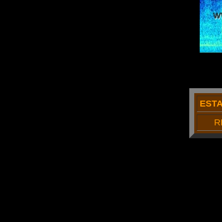
EST
R