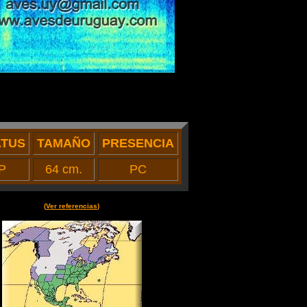
ATUS
TAMAÑO
PRESENCIA
P
64 cm.
PC
(
Ver referencias
)